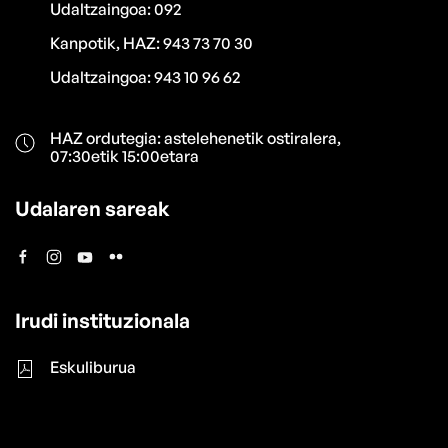
Udaltzaingoa: 092
Kanpotik, HAZ: 943 73 70 30
Udaltzaingoa: 943 10 96 62
HAZ ordutegia: astelehenetik ostiralera,
07:30etik 15:00etara
Udalaren sareak
Irudi instituzionala
Eskuliburua