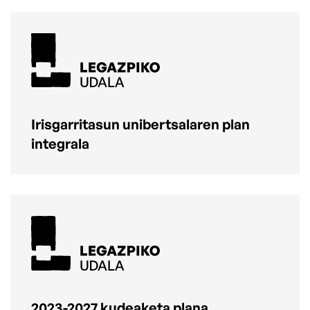
Irisgarritasun unibertsalaren plan
integrala
2023-2027 kudeaketa plana